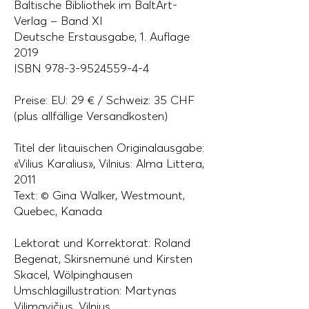
Baltische Bibliothek im BaltArt-
Verlag – Band XI
Deutsche Erstausgabe, 1. Auflage
2019
ISBN
978-3-9524559-4-4
Preise: EU: 29 € / Schweiz: 35 CHF
(plus allfällige Versandkosten)
Titel der litauischen Originalausgabe:
«Vilius Karalius», Vilnius: Alma Littera,
2011
Text: © Gina Walker, Westmount,
Quebec, Kanada
Lektorat und Korrektorat: Roland
Begenat, Skirsnemunė und Kirsten
Skacel, Wölpinghausen
Umschlagillustration: Martynas
Vilimavičius, Vilnius