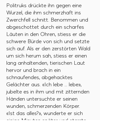
Politruks drückte ihn gegen eine
Wurzel, die ihm schmerzhaft ins
Zwerchfell schnitt. Benommen und
abgeschottet durch ein scharfes
Läuten in den Ohren, stiess er die
schwere Bürde von sich und setzte
sich auf. Als er den zerstörten Wald
um sich herum sah, stiess er einen
lang anhaltenden, tierischen Laut
hervor und brach in ein
schnaufendes, abgehacktes
Gelächter aus. «Ich lebe ... lebe»,
jubelte es in ihm und mit zitternden
Händen untersuchte er seinen
wunden, schmerzenden Körper.
«Ist das alles?», wunderte er sich
einige Minuten später und starrte
auf eine Zentimeter breite Wunde an
der Innenseite seines linken