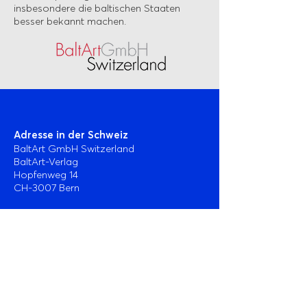
insbesondere die baltischen Staaten
besser bekannt machen.
Adresse in der Schweiz
BaltArt GmbH Switzerland
BaltArt-Verlag
Hopfenweg 14
CH-3007 Bern
Daniel Sägesser
+41 79 221 42 38
Adresse in Estland
BaltArt GmbH Switzerland
BaltArt-Verlag