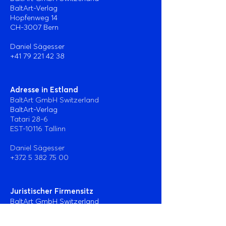
BaltArt-Verlag
Hopfenweg 14
CH-3007 Bern
Daniel Sägesser
+41 79 221 42 38
Adresse in Estland
BaltArt GmbH Switzerland
BaltArt-Verlag
Tatari 28-6
EST-10116 Tallinn
Daniel Sägesser
+372 5 382 75 00
Juristischer Firmensitz
BaltArt GmbH Switzerland
Gaswerkstrasse 66 A
CH-4900 Langenthal